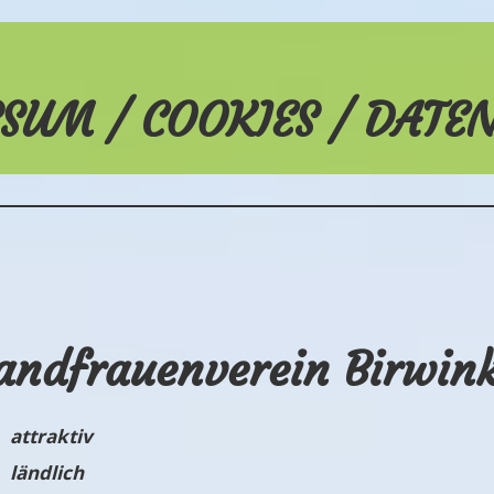
SUM / COOKIES / DATE
andfrauenverein Birwin
attraktiv
ländlich